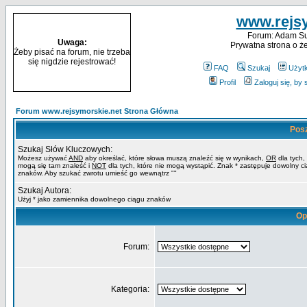
www.rejsy
Forum: Adam Sul
Uwaga:
Prywatna strona o ż
Żeby pisać na forum, nie trzeba
się nigdzie rejestrować!
FAQ
Szukaj
Użyt
Profil
Zaloguj się, by
Forum www.rejsymorskie.net Strona Główna
Pos
Szukaj Słów Kluczowych:
Możesz używać
AND
aby określać, które słowa muszą znaleźć się w wynikach,
OR
dla tych,
mogą się tam znaleść i
NOT
dla tych, które nie mogą wystąpić. Znak * zastępuje dowolny c
znaków. Aby szukać zwrotu umieść go wewnątrz ""
Szukaj Autora:
Użyj * jako zamiennika dowolnego ciągu znaków
Op
Forum:
Kategoria: